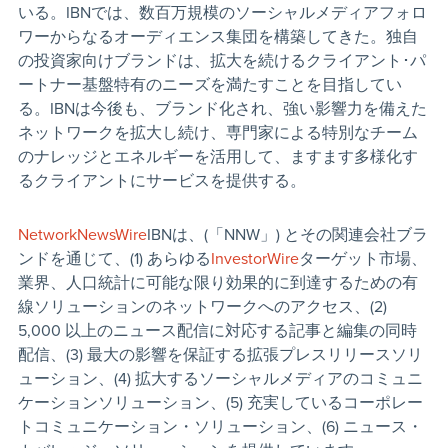
いる。IBNでは、数百万規模のソーシャルメディアフォロ
ワーからなるオーディエンス集団を構築してきた。独自
の投資家向けブランドは、拡大を続けるクライアント･パ
ートナー基盤特有のニーズを満たすことを目指してい
る。IBNは今後も、ブランド化され、強い影響力を備えた
ネットワークを拡大し続け、専門家による特別なチーム
のナレッジとエネルギーを活用して、ますます多様化す
るクライアントにサービスを提供する。
NetworkNewsWire
IBNは、(「NNW」) とその関連会社ブラ
ンドを通じて、(1) あらゆる
InvestorWire
ターゲット市場、
業界、人口統計に可能な限り効果的に到達するための有
線ソリューションのネットワークへのアクセス、(2)
5,000 以上のニュース配信に対応する記事と編集の同時
配信、(3) 最大の影響を保証する拡張プレスリリースソリ
ューション、(4) 拡大するソーシャルメディアのコミュニ
ケーションソリューション、(5) 充実しているコーポレー
トコミュニケーション・ソリューション、(6) ニュース・